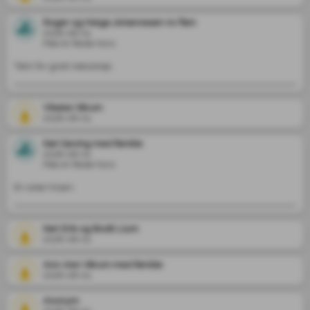
Roger og Helga Johannesen m/fam
2026-06-01
Malvik Røde Kors
Takk for godt naboskap.
Vibeke Vårum
2026-06-01
Kari Geving med familie
2026-06-01
Malvik Røde Kors
En siste hilsen.
Karl Erik og Bodil Lium
2026-06-01
Ann-Iren Vårum med familie
2026-06-01
Anonym