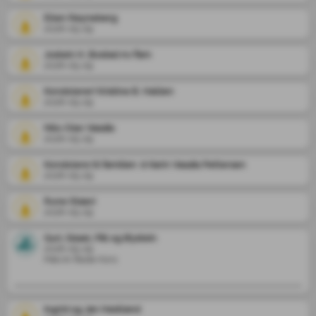
Ellen Røyneberg
2026-05-29
Jostein H. Bostad m/fam
2026-05-29
Kondolerer! Kristine B. Hallien
2026-05-29
Nils-Olav Vassås
2026-05-29
Kondolere til familien 🌷Karin Vassås Pettersen
2026-05-29
Rune Staavi
2026-05-29
Guri, Sissel, Pål og Øystein
2026-05-29
Malvik Røde Kors
Ingrid og Jan Høstland